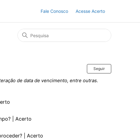
Fale Conosco
Acesse Acerto
Ainda não s
Seguir
teração de data de vencimento, entre outras.
certo
mpo? | Acerto
proceder? | Acerto