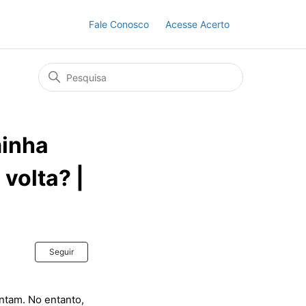
Fale Conosco
Acesse Acerto
minha
 volta? |
Ainda não seguido por ninguém
Seguir
ntam. No entanto,