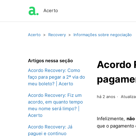
Acerto
Acerto
Recovery
Informações sobre negociação
Artigos nessa seção
Acordo 
Acordo Recovery: Como
pagamen
faço para pegar a 2ª via do
meu boleto? | Acerto
Acordo Recovery: Fiz um
há 2 anos
Atualiz
acordo, em quanto tempo
meu nome será limpo? |
Acerto
Infelizmente,
não 
que o pagamento d
Acordo Recovery: Já
paguei e continuo