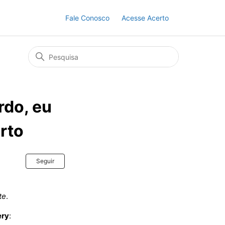
Fale Conosco
Acesse Acerto
rdo, eu
erto
Ainda não seguido por ninguém
Seguir
te
.
ry
: