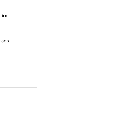
rior
izado