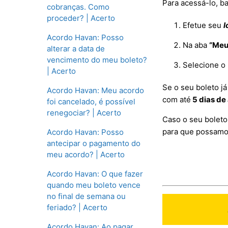
Para acessá-lo, ba
cobranças. Como
proceder? | Acerto
Efetue seu
l
Acordo Havan: Posso
Na aba
“Meu
alterar a data de
vencimento do meu boleto?
Selecione o 
| Acerto
Se o seu boleto j
Acordo Havan: Meu acordo
com até
5 dias de
foi cancelado, é possível
renegociar? | Acerto
Caso o seu boleto
para que possamos
Acordo Havan: Posso
antecipar o pagamento do
meu acordo? | Acerto
Acordo Havan: O que fazer
quando meu boleto vence
no final de semana ou
feriado? | Acerto
Acordo Havan: Ao pagar