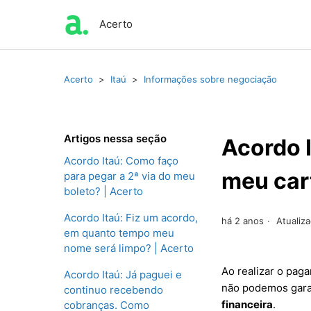
Acerto
Acerto
Itaú
Informações sobre negociação
Artigos nessa seção
Acordo I
Acordo Itaú: Como faço
meu cart
para pegar a 2ª via do meu
boleto? | Acerto
Acordo Itaú: Fiz um acordo,
há 2 anos
Atualiz
em quanto tempo meu
nome será limpo? | Acerto
Ao realizar o pag
Acordo Itaú: Já paguei e
não podemos garan
continuo recebendo
financeira
.
cobranças. Como