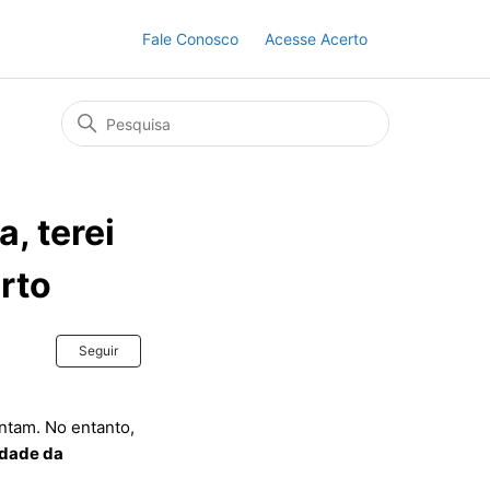
Fale Conosco
Acesse Acerto
, terei
erto
Ainda não seguido por ninguém
Seguir
ntam. No entanto,
idade da